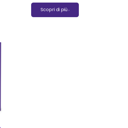
Scopri di più
elte nella pagina del prodotto
rianti. Le opzioni possono essere scelte nella pagina del
o