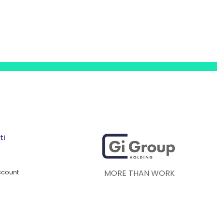
ti
MORE THAN WORK
account
o