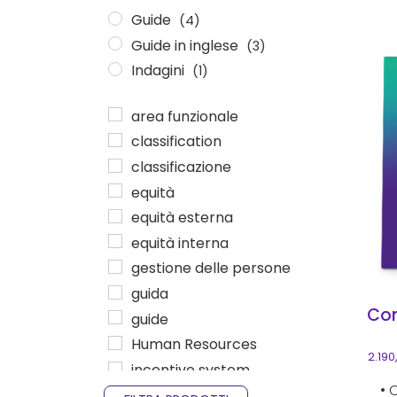
Guide
(4)
Guide in inglese
(3)
Ques
Indagini
(1)
area funzionale
classification
classificazione
equità
equità esterna
equità interna
gestione delle persone
guida
Com
guide
Human Resources
2.190
incentive system
• 
indagine