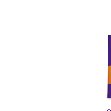
Ques
O