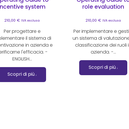
incentive system
role evaluation
210,00
€
210,00
€
IVA esclusa
IVA esclusa
Per progettare e
Per implementare e gesti
lementare il sistema di
un sistema di valutazion
entivazione in azienda e
classificazione dei ruoli 
erificarne l'efficacia. -
azienda. -...
ENGLISH...
Scopri di più
Scopri di più