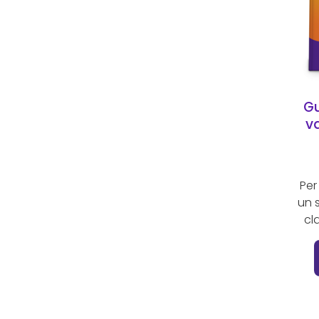
roles value
ruoli
sistemi di incentivazione
total reward
Gu
va
Per
un 
cla