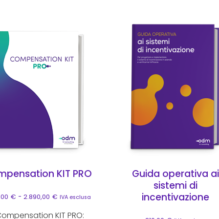
to prodotto ha più varianti. Le opzioni possono essere sc
Questo prodotto ha più va
pensation KIT PRO
Guida operativa ai
sistemi di
incentivazione
Fascia di prezzo: da 2.190,00€ a 2.890,00€
,00
€
-
2.890,00
€
IVA esclusa
Compensation KIT PRO: