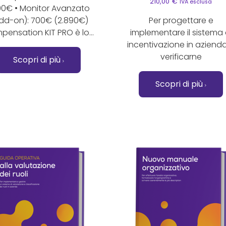
210,00
€
IVA esclusa
190€ • Monitor Avanzato
dd-on): 700€ (2.890€)
Per progettare e
ensation KIT PRO è lo...
implementare il sistema 
incentivazione in aziend
verificarne
Scopri di più
Scopri di più
to prodotto ha più varianti. Le opzioni possono essere sc
Questo prodotto ha più va