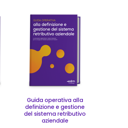
elte nella pagina del prodotto
rianti. Le opzioni possono essere scelte nella pagina del
Questo prodotto ha più varianti. Le opzioni pos
Guida operativa alla
definizione e gestione
del sistema retributivo
aziendale