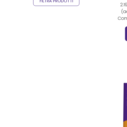
FILTRA PRODOTTI
2.
indagini
(a
individual compensation
Comp
job description
mansioni
people management
peso dei ruoli
politica retributiva
posizionamento
retributivo
responsabilità
Ques
retribuzioni
reward placement
reward policy
risorse umane
roles