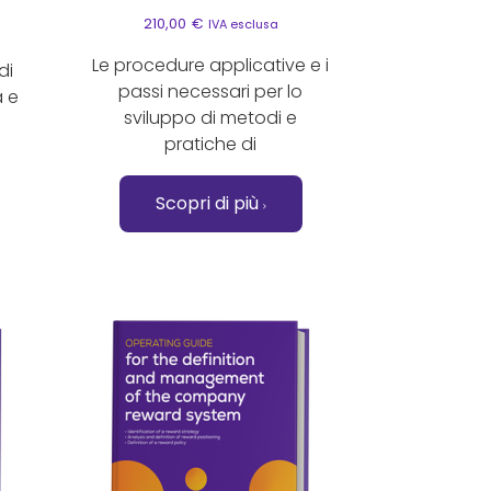
210,00
€
IVA esclusa
Le procedure applicative e i
di
passi necessari per lo
a e
sviluppo di metodi e
pratiche di
Scopri di più
elte nella pagina del prodotto
rianti. Le opzioni possono essere scelte nella pagina del
Questo prodotto ha più varianti. Le opzioni pos