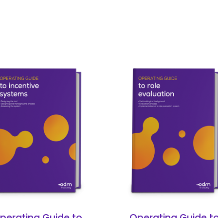
to prodotto ha più varianti. Le opzioni possono essere sc
Questo prodotto ha più va
perating Guide to
Operating Guide t