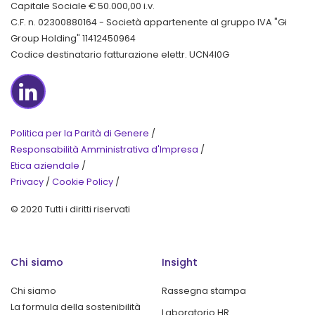
Capitale Sociale € 50.000,00 i.v.
C.F. n. 02300880164 - Società appartenente al gruppo IVA "Gi
Group Holding" 11412450964
Codice destinatario fatturazione elettr. UCN4I0G
LinkedIn
Politica per la Parità di Genere
/
Responsabilità Amministrativa d'Impresa
/
Etica aziendale
/
Privacy
/
Cookie Policy
/
© 2020 Tutti i diritti riservati
Chi siamo
Insight
Chi siamo
Rassegna stampa
La formula della sostenibilità
Laboratorio HR