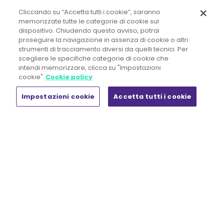
Cliccando su “Accetta tutti i cookie”, saranno
memorizzate tutte le categorie di cookie sul
dispositivo. Chiudendo questo avviso, potrai
OD&M Srl A Socio Unico
proseguire la navigazione in assenza di cookie o altri
Direzione e Coordinamento ex art. 2497 c.c.
strumenti di tracciamento diversi da quelli tecnici. Per
Gi Group Holding S.p.A.
scegliere le specifiche categorie di cookie che
intendi memorizzare, clicca su "Impostazioni
cookie"
Cookie policy
Sede legale:
Piazza IV Novembre, 5 - 20124 Milano
Impostazioni cookie
Accetta tutti i cookie
Tel. +39 02.444.11.090 - Fax +39 02.444.11.080
R.E.A. n° MI 1857107 - Registro Imprese di Milano Monza Brianza
Lodi
Capitale Sociale € 50.000,00 i.v.
C.F. n. 02300880164 - Società appartenente al gruppo IVA "Gi
Group Holding" 11412450964
Codice destinatario fatturazione elettr. UCN4I0G
LinkedIn