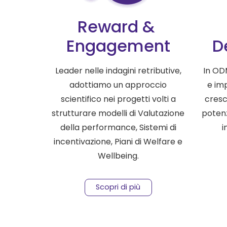
Reward &
Engagement
D
Leader nelle indagini retributive,
In OD
adottiamo un approccio
e im
scientifico nei progetti volti a
cresc
strutturare modelli di Valutazione
potenz
della performance, Sistemi di
i
incentivazione, Piani di Welfare e
Wellbeing.
Scopri di più