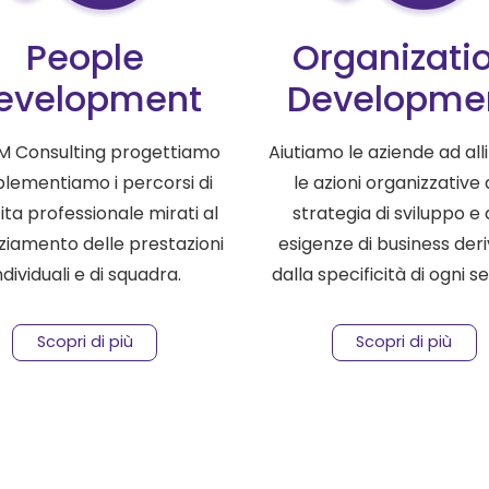
People
Organizati
evelopment
Developme
M Consulting progettiamo
Aiutiamo le aziende ad all
plementiamo i percorsi di
le azioni organizzative 
ita professionale mirati al
strategia di sviluppo e 
iamento delle prestazioni
esigenze di business deri
ndividuali e di squadra.
dalla specificità di ogni s
Scopri di più
Scopri di più