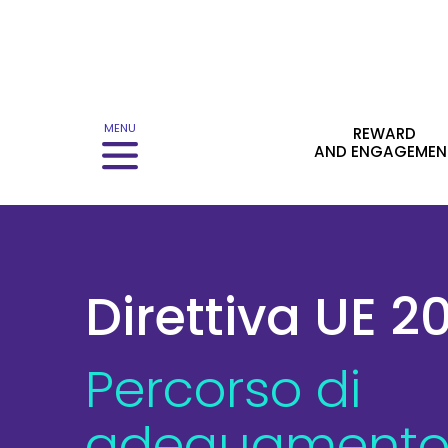
Menu principale
MENU
REWARD
AND ENGAGEMEN
Direttiva UE 
Percorso di
adeguament