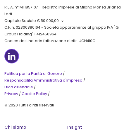
R.E.A. n° MI 1857107 - Registro Imprese di Milano Monza Brianza
Lodi
Capitale Sociale € 50.000,00 i.v.
C.F. n. 02300880164 - Società appartenente al gruppo IVA "Gi
Group Holding" 11412450964
Codice destinatario fatturazione elettr. UCN4I0G
LinkedIn
Politica per la Parità di Genere
/
Responsabilità Amministrativa d'Impresa
/
Etica aziendale
/
Privacy
/
Cookie Policy
/
© 2020 Tutti i diritti riservati
Chi siamo
Insight