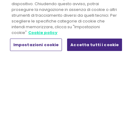
dispositivo. Chiudendo questo avviso, potrai
Lavora con Noi
News & Eventi
proseguire la navigazione in assenza di cookie o altri
strumenti di tracciamento diversi da quelli tecnici. Per
White paper
scegliere le specifiche categorie di cookie che
intendi memorizzare, clicca su "Impostazioni
Prodotti
cookie"
Cookie policy
Shop
Impostazioni cookie
Accetta tutti i cookie
Il mio account
Carrello
MORE THAN WORK