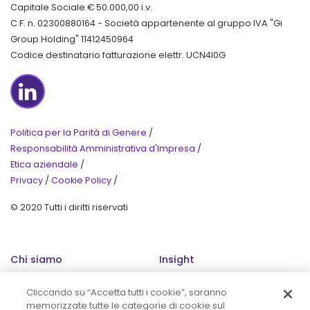
Capitale Sociale € 50.000,00 i.v.
C.F. n. 02300880164 - Società appartenente al gruppo IVA "Gi
Group Holding" 11412450964
Codice destinatario fatturazione elettr. UCN4I0G
LinkedIn
Politica per la Parità di Genere
/
Responsabilità Amministrativa d'Impresa
/
Etica aziendale
/
Privacy
/
Cookie Policy
/
© 2020 Tutti i diritti riservati
Chi siamo
Insight
Chi siamo
Rassegna stampa
Cliccando su “Accetta tutti i cookie”, saranno
La formula della sostenibilità
memorizzate tutte le categorie di cookie sul
Laboratorio HR