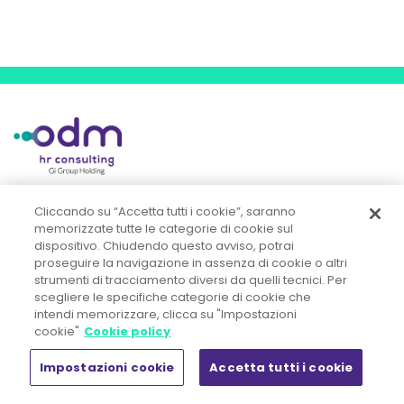
Cliccando su “Accetta tutti i cookie”, saranno
OD&M Srl A Socio Unico
memorizzate tutte le categorie di cookie sul
Direzione e Coordinamento ex art. 2497 c.c.
dispositivo. Chiudendo questo avviso, potrai
Gi Group Holding S.p.A.
proseguire la navigazione in assenza di cookie o altri
strumenti di tracciamento diversi da quelli tecnici. Per
Sede legale:
scegliere le specifiche categorie di cookie che
intendi memorizzare, clicca su "Impostazioni
Piazza IV Novembre, 5 - 20124 Milano
cookie"
Cookie policy
Tel. +39 02.444.11.090 - Fax +39 02.444.11.080
Impostazioni cookie
Accetta tutti i cookie
R.E.A. n° MI 1857107 - Registro Imprese di Milano Monza Brianza
Lodi