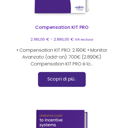
Compensation KIT PRO
Fascia di prezzo: da 2.190,
2.190,00
€
-
2.890,00
€
IVA esclusa
• Compensation KIT PRO: 2.190€ • Monitor
Avanzato (add-on): 700€ (2.890€)
Compensation KIT PRO è lo...
Scopri di più
Questo prodotto ha più varianti. Le opzioni possono