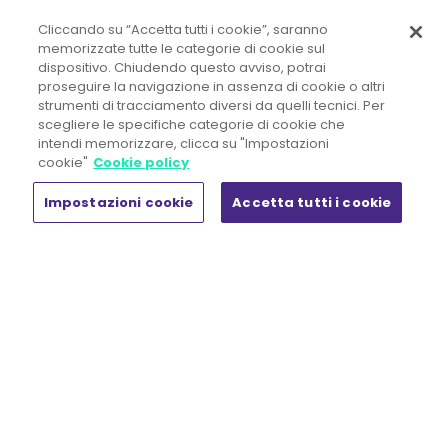
Cliccando su “Accetta tutti i cookie”, saranno
memorizzate tutte le categorie di cookie sul
dispositivo. Chiudendo questo avviso, potrai
proseguire la navigazione in assenza di cookie o altri
strumenti di tracciamento diversi da quelli tecnici. Per
scegliere le specifiche categorie di cookie che
intendi memorizzare, clicca su "Impostazioni
OD&M Srl A Socio Unico
cookie"
Cookie policy
Direzione e Coordinamento ex art. 2497 c.c.
Gi Group Holding S.p.A.
Impostazioni cookie
Accetta tutti i cookie
Sede legale:
Piazza IV Novembre, 5 - 20124 Milano
Tel. +39 02.444.11.090 - Fax +39 02.444.11.080
R.E.A. n° MI 1857107 - Registro Imprese di Milano Monza Brianza
Lodi
Capitale Sociale € 50.000,00 i.v.
C.F. n. 02300880164 - Società appartenente al gruppo IVA "Gi
Group Holding" 11412450964
Codice destinatario fatturazione elettr. UCN4I0G