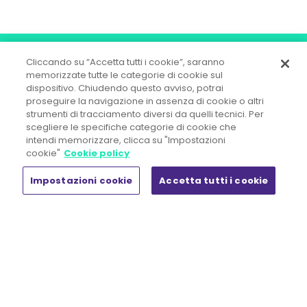
Cliccando su “Accetta tutti i cookie”, saranno
memorizzate tutte le categorie di cookie sul
dispositivo. Chiudendo questo avviso, potrai
proseguire la navigazione in assenza di cookie o altri
strumenti di tracciamento diversi da quelli tecnici. Per
scegliere le specifiche categorie di cookie che
intendi memorizzare, clicca su "Impostazioni
OD&M Srl A Socio Unico
cookie"
Cookie policy
Direzione e Coordinamento ex art. 2497 c.c.
Gi Group Holding S.p.A.
Impostazioni cookie
Accetta tutti i cookie
Sede legale:
Piazza IV Novembre, 5 - 20124 Milano
Tel. +39 02.444.11.090 - Fax +39 02.444.11.080
R.E.A. n° MI 1857107 - Registro Imprese di Milano Monza Brianza
Lodi
Capitale Sociale € 50.000,00 i.v.