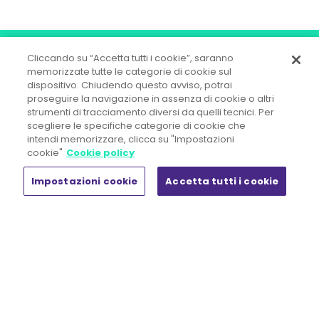
Cliccando su “Accetta tutti i cookie”, saranno
memorizzate tutte le categorie di cookie sul
dispositivo. Chiudendo questo avviso, potrai
proseguire la navigazione in assenza di cookie o altri
strumenti di tracciamento diversi da quelli tecnici. Per
scegliere le specifiche categorie di cookie che
intendi memorizzare, clicca su "Impostazioni
OD&M Srl A Socio Unico
cookie"
Cookie policy
Direzione e Coordinamento ex art. 2497 c.c.
Gi Group Holding S.p.A.
Impostazioni cookie
Accetta tutti i cookie
Sede legale:
Piazza IV Novembre, 5 - 20124 Milano
Tel. +39 02.444.11.090 - Fax +39 02.444.11.080
R.E.A. n° MI 1857107 - Registro Imprese di Milano Monza Brianza
Lodi
Capitale Sociale € 50.000,00 i.v.
C.F. n. 02300880164 - Società appartenente al gruppo IVA "Gi