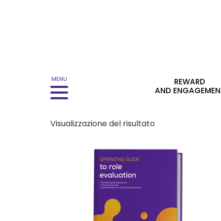
Menu principale
MENU
REWARD
AND ENGAGEMEN
Visualizzazione del risultato
Questo prodotto ha più varianti. Le opzion