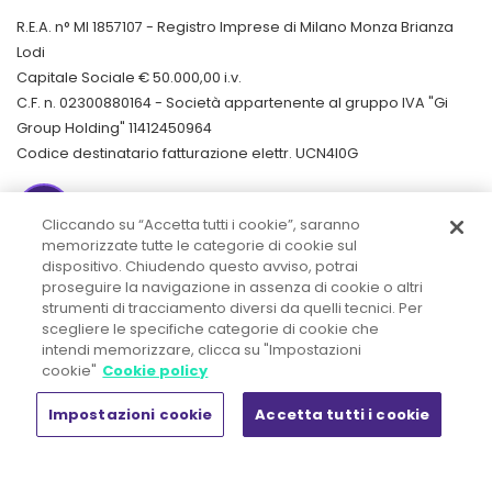
R.E.A. n° MI 1857107 - Registro Imprese di Milano Monza Brianza
Lodi
Capitale Sociale € 50.000,00 i.v.
C.F. n. 02300880164 - Società appartenente al gruppo IVA "Gi
Group Holding" 11412450964
Codice destinatario fatturazione elettr. UCN4I0G
Cliccando su “Accetta tutti i cookie”, saranno
memorizzate tutte le categorie di cookie sul
LinkedIn
dispositivo. Chiudendo questo avviso, potrai
Politica per la Parità di Genere
/
proseguire la navigazione in assenza di cookie o altri
Responsabilità Amministrativa d'Impresa
/
strumenti di tracciamento diversi da quelli tecnici. Per
Etica aziendale
/
scegliere le specifiche categorie di cookie che
intendi memorizzare, clicca su "Impostazioni
Privacy
/
Cookie Policy
/
cookie"
Cookie policy
© 2020 Tutti i diritti riservati
Impostazioni cookie
Accetta tutti i cookie
Chi siamo
Insight