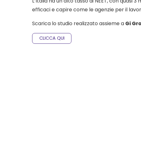
L’Italia ha un alto tasso di NEET, con quasi 3 
efficaci e capire come le agenzie per il lavo
Scarica lo studio realizzato assieme a
Gi Gr
CLICCA QUI