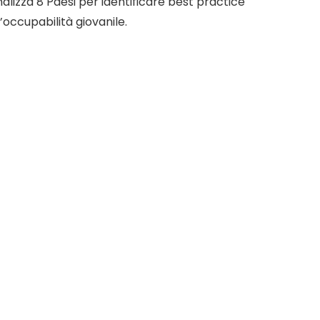
 analizza 8 Paesi per identificare best practice
’occupabilità giovanile.