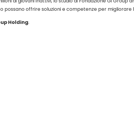
milioni di giovani inattivi, lo studio di Fondazione Gi Group
ro possano offrire soluzioni e competenze per migliorare l
oup Holding
.