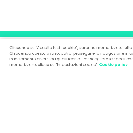
Cliccando su “Accetta tutti i cookie”, saranno memorizzate tutte 
Chiudendo questo avviso, potrai proseguire la navigazione in ass
tracciamento diversi da quelli tecnici. Per scegliere le specific
memorizzare, clicca su "Impostazioni cookie"
Cookie policy
OD&M Srl A Socio Unico
Direzione e Coordinamento ex art. 2497 c.c.
Gi Group Holding S.p.A.
Sede legale:
Piazza IV Novembre, 5 - 20124 Milano
Tel. +39 02.444.11.090 - Fax +39 02.444.11.080
R.E.A. n° MI 1857107 - Registro Imprese di