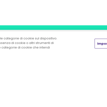
le categorie di cookie sul dispositivo.
enza di cookie o altri strumenti di
Impos
he categorie di cookie che intendi
Chi siamo
Insight
Prodot
Chi siamo
Rassegna stampa
Shop
La formula della
Laboratorio HR
Il mio 
sostenibilità
News & Eventi
Carrell
Lavora con Noi
White paper