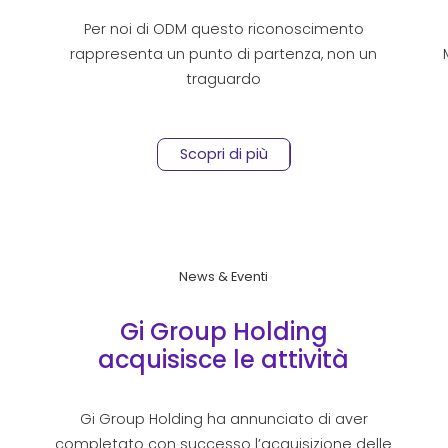
Per noi di ODM questo riconoscimento
rappresenta un punto di partenza, non un
traguardo
Scopri di più
News & Eventi
Gi Group Holding
acquisisce le attività
europee di Staffing di Kelly
Gi Group Holding ha annunciato di aver
completato con successo l’acquisizione delle