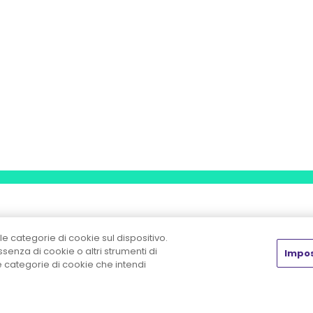
le categorie di cookie sul dispositivo.
enza di cookie o altri strumenti di
Impos
he categorie di cookie che intendi
Chi siamo
Insight
Prodot
Chi siamo
Rassegna stampa
Shop