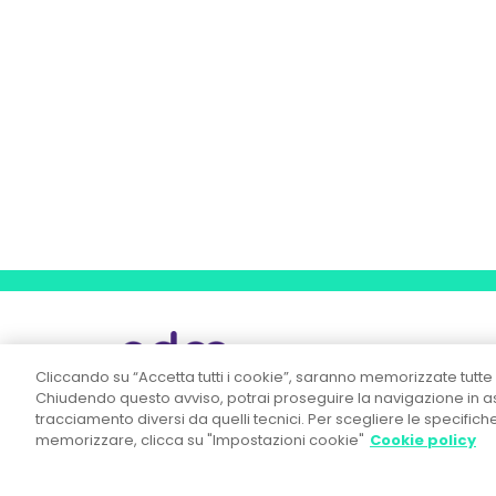
Cliccando su “Accetta tutti i cookie”, saranno memorizzate tutte 
Chiudendo questo avviso, potrai proseguire la navigazione in ass
tracciamento diversi da quelli tecnici. Per scegliere le specific
memorizzare, clicca su "Impostazioni cookie"
Cookie policy
OD&M Srl A Socio Unico
Direzione e Coordinamento ex art. 2497 c.c.