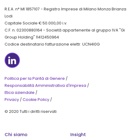
R.E.A. n° MI 1857107 - Registro Imprese di Milano Monza Brianza
Lodi
Capitale Sociale € 50.000,00 i.v.
C.F. n. 02300880164 - Società appartenente al gruppo IVA "Gi
Group Holding" 11412450964
Codice destinatario fatturazione elettr. UCN4I0G
LinkedIn
Politica per la Parità di Genere
/
Responsabilità Amministrativa d'Impresa
/
Etica aziendale
/
Privacy
/
Cookie Policy
/
© 2020 Tutti i diritti riservati
Chi siamo
Insight