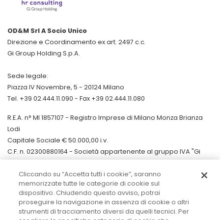
OD&M Srl A Socio Unico
Direzione e Coordinamento ex art. 2497 c.c.
Gi Group Holding S.p.A.
Sede legale:
Piazza IV Novembre, 5 - 20124 Milano
Tel. +39 02.444.11.090 - Fax +39 02.444.11.080
R.E.A. n° MI 1857107 - Registro Imprese di Milano Monza Brianza
Lodi
Capitale Sociale € 50.000,00 i.v.
C.F. n. 02300880164 - Società appartenente al gruppo IVA "Gi
Group Holding" 11412450964
Cliccando su “Accetta tutti i cookie”, saranno
Codice destinatario fatturazione elettr. UCN4I0G
memorizzate tutte le categorie di cookie sul
dispositivo. Chiudendo questo avviso, potrai
proseguire la navigazione in assenza di cookie o altri
strumenti di tracciamento diversi da quelli tecnici. Per
LinkedIn