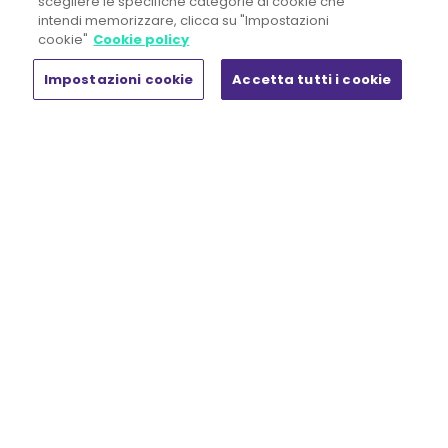
scegliere le specifiche categorie di cookie che
Politica per la Parità di Genere
/
intendi memorizzare, clicca su "Impostazioni
cookie"
Cookie policy
Responsabilità Amministrativa d'Impresa
/
Etica aziendale
/
Impostazioni cookie
Accetta tutti i cookie
Privacy
/
Cookie Policy
/
© 2020 Tutti i diritti riservati
Chi siamo
Insight
Chi siamo
Rassegna stampa
La formula della sostenibilità
Laboratorio HR
Lavora con Noi
News & Eventi
White paper
Prodotti
Shop
Il mio account