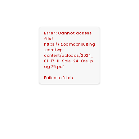
Error: Cannot access
file!
https://it.odmconsulting
.com/wp-
content/uploads/2024_
01_17_Il_Sole_24_Ore_p
ag.25.pdf
Failed to fetch