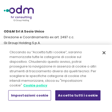
OD&M Srl A Socio Unico
Direzione e Coordinamento ex art. 2497 c.c.
Gi Group Holding S.p.A.
Cliccando su “Accetta tutti i cookie”, saranno
Sede legale:
memorizzate tutte le categorie di cookie sul
Piazza IV Novembre, 5 - 20124 Milano
dispositivo. Chiudendo questo avviso, potrai
Tel. +39 02.444.11.090 - Fax +39 02.444.11.080
proseguire la navigazione in assenza di cookie o altri
strumenti di tracciamento diversi da quelli tecnici. Per
R.E.A. n° MI 1857107 - Registro Imprese di Milano Monza Brianza
scegliere le specifiche categorie di cookie che
intendi memorizzare, clicca su "Impostazioni
Lodi
cookie"
Cookie policy
Capitale Sociale € 50.000,00 i.v.
C.F. n. 02300880164 - Società appartenente al gruppo IVA "Gi
Impostazioni cookie
Accetta tutti i cookie
Group Holding" 11412450964
Codice destinatario fatturazione elettr. UCN4I0G