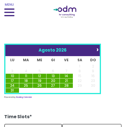
MENU
›
Agosto
2026
LU
MA
ME
GI
VE
SA
DO
1
2
3
4
5
6
7
8
9
10
11
12
13
14
15
16
17
18
19
20
21
22
23
24
25
26
27
28
29
30
31
Powered by
Booking Calendar
Time Slots*