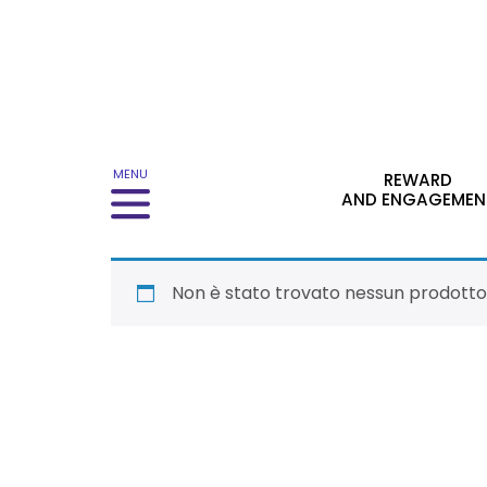
Menu principale
MENU
REWARD
AND ENGAGEMEN
Non è stato trovato nessun prodotto 