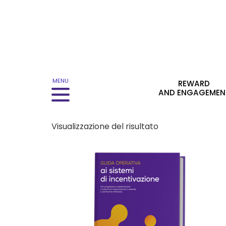
Menu principale
MENU
REWARD
AND ENGAGEMEN
Visualizzazione del risultato
Questo prodotto ha più varianti. Le opzion