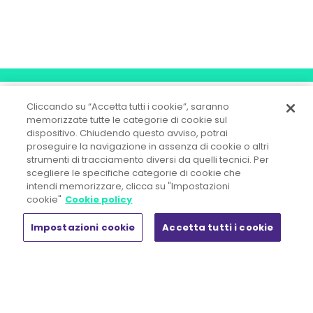
Cliccando su “Accetta tutti i cookie”, saranno
memorizzate tutte le categorie di cookie sul
dispositivo. Chiudendo questo avviso, potrai
proseguire la navigazione in assenza di cookie o altri
strumenti di tracciamento diversi da quelli tecnici. Per
scegliere le specifiche categorie di cookie che
OD&M Srl A Socio Unico
intendi memorizzare, clicca su "Impostazioni
Direzione e Coordinamento ex art. 2497 c.c.
cookie"
Cookie policy
Gi Group Holding S.p.A.
Impostazioni cookie
Accetta tutti i cookie
Sede legale:
Piazza IV Novembre, 5 - 20124 Milano
Tel. +39 02.444.11.090 - Fax +39 02.444.11.080
R.E.A. n° MI 1857107 - Registro Imprese di Milano Monza Brianza