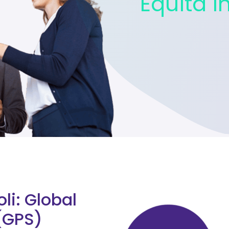
Equità i
li: Global
(GPS)