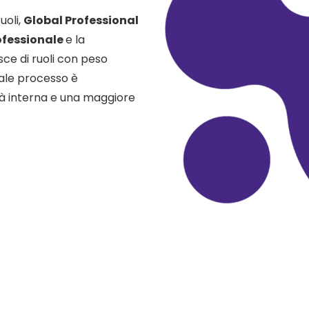
uoli,
Global Professional
ofessionale
e la
sce di ruoli con peso
 Tale processo è
uità interna e una maggiore