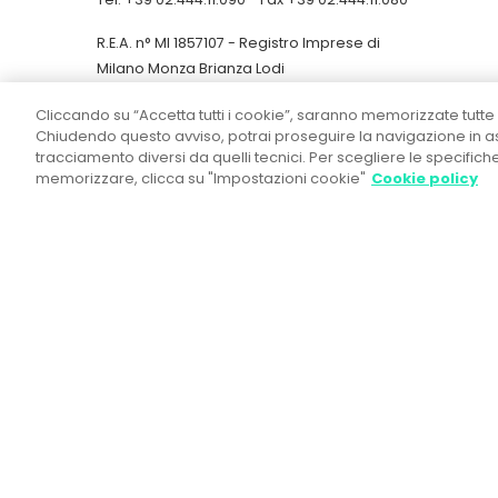
R.E.A. n° MI 1857107 - Registro Imprese di
Milano Monza Brianza Lodi
Capitale Sociale € 50.000,00 i.v.
Cliccando su “Accetta tutti i cookie”, saranno memorizzate tutte 
C.F. n. 02300880164 - Società appartenente
Chiudendo questo avviso, potrai proseguire la navigazione in ass
al gruppo IVA "Gi Group Holding" 11412450964
tracciamento diversi da quelli tecnici. Per scegliere le specific
Codice destinatario fatturazione elettr.
memorizzare, clicca su "Impostazioni cookie"
Cookie policy
UCN4I0G
LinkedIn
Politica per la Parità di Genere
/
Responsabilità Amministrativa d'Impresa
/
Etica aziendale
/
Privacy
/
Cookie Policy
/
© 2020 Tutti i diritti riservati