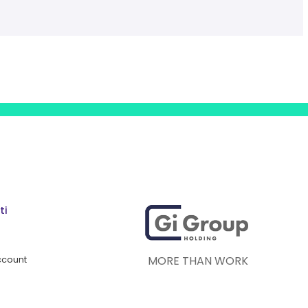
ti
MORE THAN WORK
account
o