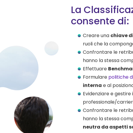
La Classifica
consente di:
Creare una
chiave di
ruoli che la compong
Confrontare le retrib
hanno la stessa compl
Effettuare
Benchmark
Formulare
politiche d
interna
e al posizio
Evidenziare e gestire i
professionale/carrier
Confrontare le retrib
hanno la stessa comp
neutra da aspetti 