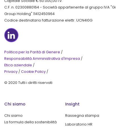
Capitale Sociale € 50.000,00 i.v.
C.F. n. 02300880164 - Società appartenente al gruppo IVA "Gi
Group Holding" 11412450964
Codice destinatario fatturazione elettr. UCN4I0G
LinkedIn
Politica per la Parità di Genere
/
Responsabilità Amministrativa d'Impresa
/
Etica aziendale
/
Privacy
/
Cookie Policy
/
© 2020 Tutti i diritti riservati
Chi siamo
Insight
Chi siamo
Rassegna stampa
La formula della sostenibilità
Laboratorio HR