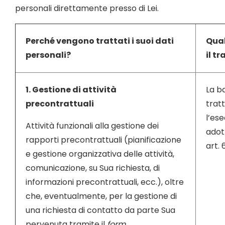
personali direttamente presso di Lei.
Perché vengono trattati i suoi dati
Qual
personali?
il t
1. Gestione di attività
La ba
precontrattuali
trat
l’es
Attività funzionali alla gestione dei
adott
rapporti precontrattuali (pianificazione
art. 
e gestione organizzativa delle attività,
comunicazione, su Sua richiesta, di
informazioni precontrattuali, ecc.), oltre
che, eventualmente, per la gestione di
una richiesta di contatto da parte Sua
pervenuta tramite il
form.