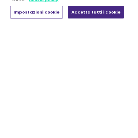
Chi siamo
Rassegna stampa
Impostazioni cookie
Accetta tutti i cookie
La formula della sostenibilità
Laboratorio HR
Lavora con Noi
News & Eventi
White paper
Prodotti
Shop
Il mio account
Carrello
MORE THAN WORK