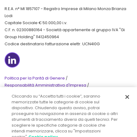
R.E.A. n° MI 1857107 - Registro Imprese di Milano Monza Brianza
Lodi
Capitale Sociale € 50.000,00 i.v.
C.F. n. 02300880164 - Società appartenente al gruppo IVA "Gi
Group Holding" 11412450964
Codice destinatario fatturazione elettr. UCN4I0G
LinkedIn
Politica per la Parità di Genere
/
Responsabilità Amministrativa d'Impresa
/
Etica aziendale
/
Cliccando su “Accetta tutti i cookie”, saranno
Privacy
/
Cookie Policy
/
memorizzate tutte le categorie di cookie sul
dispositivo. Chiudendo questo avviso, potrai
© 2020 Tutti i diritti riservati
proseguire la navigazione in assenza di cookie o altri
strumenti di tracciamento diversi da quelli tecnici. Per
scegliere le specifiche categorie di cookie che
intendi memorizzare, clicca su "Impostazioni
Chi siamo
Insight
cookie"
Cookie policy