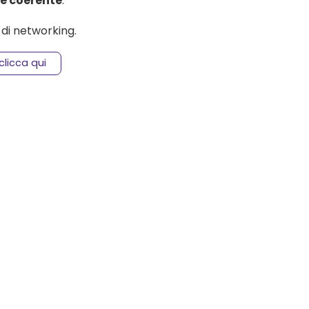
e coerente
.
 di networking.
clicca qui