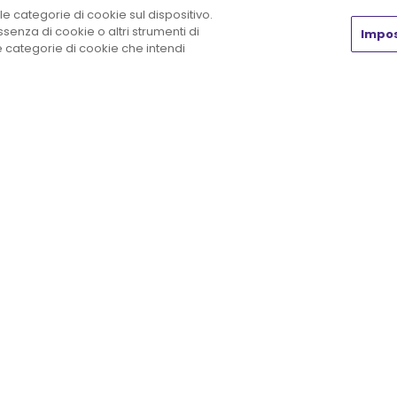
le categorie di cookie sul dispositivo.
enza di cookie o altri strumenti di
Impos
he categorie di cookie che intendi
Chi siamo
Insight
Prodot
Chi siamo
Rassegna stampa
Shop
La formula della
Laboratorio HR
Il mio 
sostenibilità
News & Eventi
Carrell
Lavora con Noi
White paper