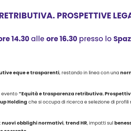
RETRIBUTIVA. PROSPETTIVE LEGA
ore 14.30
alle
ore 16.30
presso lo
Spaz
butive eque e trasparenti
, restando in linea con una
norm
o evento
“Equità e trasparenza retributiva. Prospettive
oup Holding
che si occupa di ricerca e selezione di profil
:
nuovi obblighi normativi
,
trend HR
, impatti sul
beness