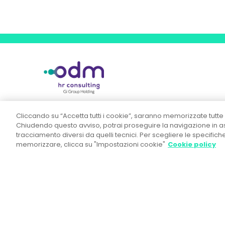
OD&M Srl A Socio Unico
Cliccando su “Accetta tutti i cookie”, saranno memorizzate tutte 
Chiudendo questo avviso, potrai proseguire la navigazione in ass
Direzione e Coordinamento ex art. 2497 c.c.
tracciamento diversi da quelli tecnici. Per scegliere le specific
Gi Group Holding S.p.A.
memorizzare, clicca su "Impostazioni cookie"
Cookie policy
Sede legale:
Piazza IV Novembre, 5 - 20124 Milano
Tel. +39 02.444.11.090 - Fax +39 02.444.11.080
R.E.A. n° MI 1857107 - Registro Imprese di
Milano Monza Brianza Lodi