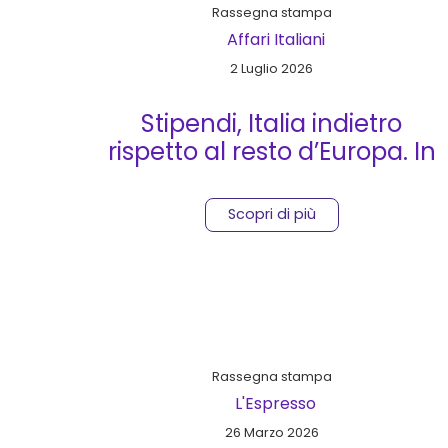
Rassegna stampa
Affari Italiani
2 Luglio 2026
Stipendi, Italia indietro
rispetto al resto d’Europa. In
Svizzera per lo stesso lavoro
si guadagna il triplo
Scopri di più
Rassegna stampa
L'Espresso
26 Marzo 2026