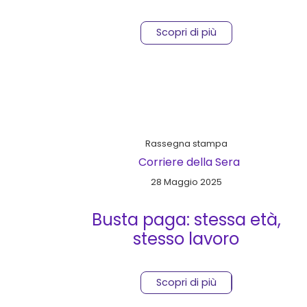
poche le donne al vertice
Scopri di più
Rassegna stampa
Corriere della Sera
28 Maggio 2025
Busta paga: stessa età,
stesso lavoro
Scopri di più