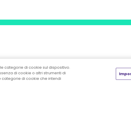
Chi siamo
Insight
Prodot
le categorie di cookie sul dispositivo.
enza di cookie o altri strumenti di
Impos
Chi siamo
Rassegna stampa
Shop
he categorie di cookie che intendi
La formula della
Laboratorio HR
Il mio 
sostenibilità
News & Eventi
Carrell
Lavora con Noi
White paper