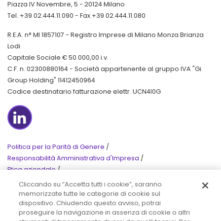
Piazza IV Novembre, 5 - 20124 Milano
Tel. +39 02.444.11.090 - Fax +39 02.444.11.080
R.E.A. n° MI 1857107 - Registro Imprese di Milano Monza Brianza
Lodi
Capitale Sociale € 50.000,00 i.v.
C.F. n. 02300880164 - Società appartenente al gruppo IVA "Gi
Group Holding" 11412450964
Codice destinatario fatturazione elettr. UCN4I0G
LinkedIn
Politica per la Parità di Genere
/
Responsabilità Amministrativa d'Impresa
/
Etica aziendale
/
Privacy
/
Cookie Policy
/
Cliccando su “Accetta tutti i cookie”, saranno
memorizzate tutte le categorie di cookie sul
© 2020 Tutti i diritti riservati
dispositivo. Chiudendo questo avviso, potrai
proseguire la navigazione in assenza di cookie o altri