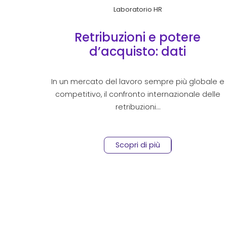
Laboratorio HR
Retribuzioni e potere
d’acquisto: dati
internazionali e contesto
italiano
In un mercato del lavoro sempre più globale e
competitivo, il confronto internazionale delle
retribuzioni…
Scopri di più