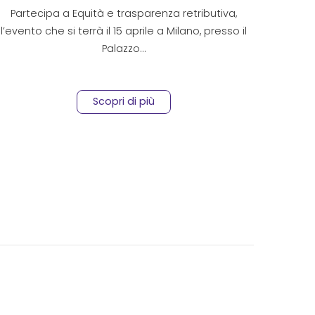
la people strategy
Partecipa a Equità e trasparenza retributiva,
l’evento che si terrà il 15 aprile a Milano, presso il
Palazzo…
Scopri di più