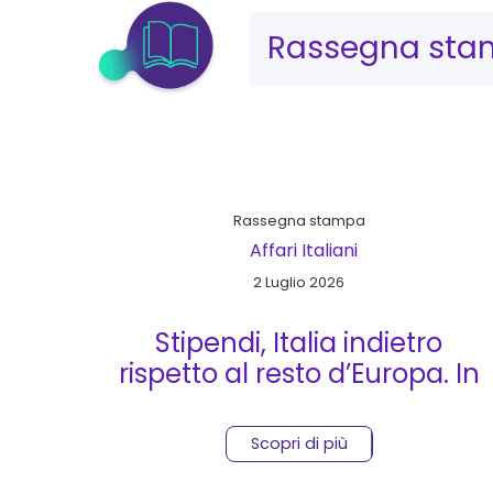
Rassegna st
Rassegna stampa
Affari Italiani
2 Luglio 2026
Stipendi, Italia indietro
rispetto al resto d’Europa. In
Svizzera per lo stesso lavoro
si guadagna il triplo
Scopri di più