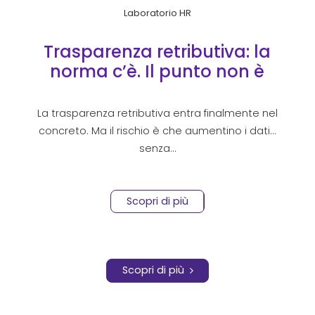
Laboratorio HR
Trasparenza retributiva: la
norma c’è. Il punto non è
mostrare i dati, ma saperli
spiegare.
La trasparenza retributiva entra finalmente nel
concreto. Ma il rischio è che aumentino i dati…
senza…
Scopri di più
Scopri di più