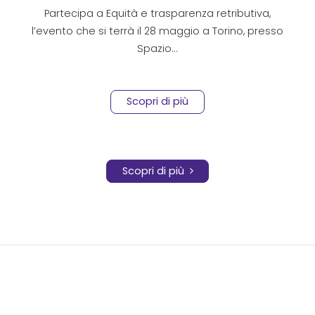
per le aziende
Partecipa a Equità e trasparenza retributiva,
l’evento che si terrà il 28 maggio a Torino, presso
Spazio…
Scopri di più
Scopri di più