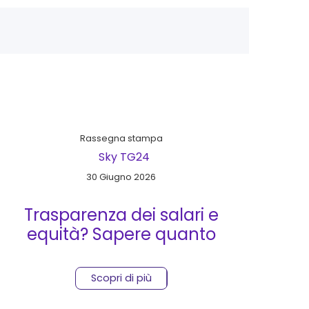
Rassegna stampa
Sky TG24
30 Giugno 2026
Trasparenza dei salari e
equità? Sapere quanto
prende il collega non basta
Scopri di più