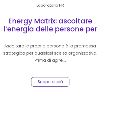
Laboratorio HR
Energy Matrix: ascoltare
l’energia delle persone per
guidare il cambiamento
organizzativo
Ascoltare le proprie persone è la premessa
strategica per qualsiasi scelta organizzativa.
Prima di agire,…
Scopri di più