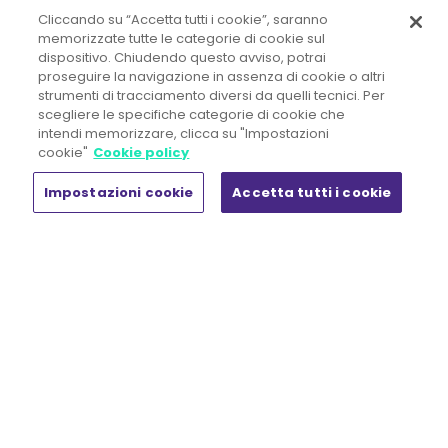
Cliccando su “Accetta tutti i cookie”, saranno
Politica per la Parità di Genere
/
memorizzate tutte le categorie di cookie sul
Responsabilità Amministrativa d'Impresa
/
dispositivo. Chiudendo questo avviso, potrai
Etica aziendale
/
proseguire la navigazione in assenza di cookie o altri
Privacy
/
Cookie Policy
/
strumenti di tracciamento diversi da quelli tecnici. Per
scegliere le specifiche categorie di cookie che
© 2020 Tutti i diritti riservati
intendi memorizzare, clicca su "Impostazioni
cookie"
Cookie policy
Impostazioni cookie
Accetta tutti i cookie
Chi siamo
Insight
Chi siamo
Rassegna stampa
La formula della sostenibilità
Laboratorio HR
Lavora con Noi
News & Eventi
White paper
Prodotti
Shop
Il mio account